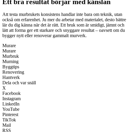
Ett bra resultat börjar med känslan
Att testa murbrukets konsistens handlar inte bara om teknik, utan
också om erfarenhet. Ju mer du arbetar med materialet, desto bättre
lär du dig känna när det är rätt. Ett bruk som är smidigt, jämnt och
lätt att forma ger ett starkare och snyggare resultat – oavsett om du
bygger nytt eller renoverar gammalt murverk.
Murare
Murare
Murbruk
Murning
Byggtips
Renovering
Hantverk
Dela och var snäll
X
Facebook
Instagram
LinkedIn
YouTube
Pinterest
TikTok
Mail
RSS