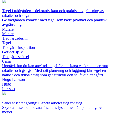
Tegel i trädgården – dekorativ kant och praktisk avgränsning av
rabatter och stigar
Ge trädgården karaktär med tegel som både prydnad och praktisk
avgränsning
Murare
Murare
Trädgårdsdesign
Tegel
Trädgårdsinspiration
Gör det själv
Trädgårdsskötsel
6 min
Upptäck hur du kan använda tegel för att skapa vackra kanter runt
rabatter och gångar. Med rätt planering och läggning blir tegel en
hållbar och tidlös detalj som ger struktur och stil åt din trädgård.
Hugo Larsson
Hugo
Larsson
Säker fasadrengöring: Planera arbetet steg för steg
Skydda huset och bevara fasadens lyster med rätt planering och
metod