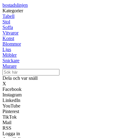
bostadslinjen
Kategorier
Tabell
Stol
Soffa
Vitvaror
Konst
Blommor
Ljus
Möbler
Snickare
Murare
Dela och var snäll
X
Facebook
Instagram
LinkedIn
YouTube
Pinterest
TikTok
Mail
RSS
Logga in