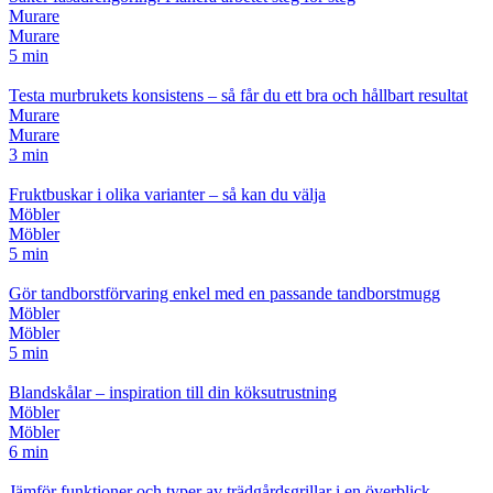
Murare
Murare
5 min
Testa murbrukets konsistens – så får du ett bra och hållbart resultat
Murare
Murare
3 min
Fruktbuskar i olika varianter – så kan du välja
Möbler
Möbler
5 min
Gör tandborstförvaring enkel med en passande tandborstmugg
Möbler
Möbler
5 min
Blandskålar – inspiration till din köksutrustning
Möbler
Möbler
6 min
Jämför funktioner och typer av trädgårdsgrillar i en överblick