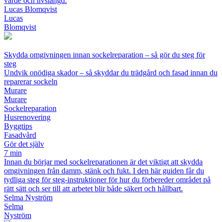
värde och livslängd.
Lucas Blomqvist
Lucas
Blomqvist
Skydda omgivningen innan sockelreparation – så gör du steg för
steg
Undvik onödiga skador – så skyddar du trädgård och fasad innan du
reparerar sockeln
Murare
Murare
Sockelreparation
Husrenovering
Byggtips
Fasadvård
Gör det själv
7 min
Innan du börjar med sockelreparationen är det viktigt att skydda
omgivningen från damm, stänk och fukt. I den här guiden får du
tydliga steg för steg-instruktioner för hur du förbereder området på
rätt sätt och ser till att arbetet blir både säkert och hållbart.
Selma Nyström
Selma
Nyström