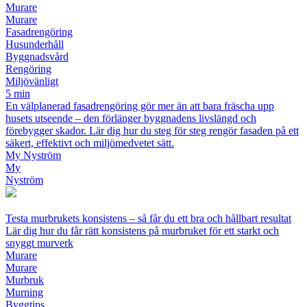
Murare
Murare
Fasadrengöring
Husunderhåll
Byggnadsvård
Rengöring
Miljövänligt
5 min
En välplanerad fasadrengöring gör mer än att bara fräscha upp
husets utseende – den förlänger byggnadens livslängd och
förebygger skador. Lär dig hur du steg för steg rengör fasaden på ett
säkert, effektivt och miljömedvetet sätt.
My Nyström
My
Nyström
Testa murbrukets konsistens – så får du ett bra och hållbart resultat
Lär dig hur du får rätt konsistens på murbruket för ett starkt och
snyggt murverk
Murare
Murare
Murbruk
Murning
Byggtips