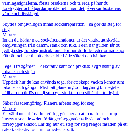
varningssignalerna, förstå orsakerna och ta reda på hur du
förebygger och åtgärdar problemet innan det påverkar bostadens
värde och livslängd.
Skydda omgivningen innan sockelreparation – så gör du steg för
steg
Murare
Innan du börjar med sockelreparationen är det viktigt att skydda
omgivningen från damm, stänk och fukt. I den här guiden får du
tydliga steg för steg-instruktioner för hur du förbereder området på
rätt sätt och ser till att arbetet blir både säkert och hållbart.
Tegel i trädgården – dekorativ kant och praktisk avgränsning av
rabatter och stigar
Murare
Upptäck hur du kan använda tegel för att skapa vackra kanter runt
rabatter och gångar. Med rätt planering och läggning blir tegel en
hållbar och tidlös detalj som ger struktur och stil åt din trädgård.
Säker fasadrengöring: Planera arbetet steg för steg
Murare
En välplanerad fasadrengöring gör mer än att bara fräscha upp
husets utseende – den förlänger byggnadens livslängd och
förebygger skador. Lär dig hur du steg för steg rengör fasaden på ett
säkert, effektivt och miljömedvetet sätt.