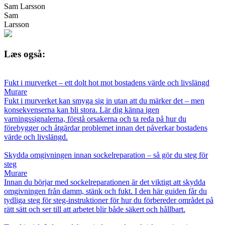
Sam Larsson
Sam
Larsson
Læs også:
Fukt i murverket – ett dolt hot mot bostadens värde och livslängd
Murare
Fukt i murverket kan smyga sig in utan att du märker det – men
konsekvenserna kan bli stora. Lär dig känna igen
varningssignalerna, förstå orsakerna och ta reda på hur du
förebygger och åtgärdar problemet innan det påverkar bostadens
värde och livslängd.
Skydda omgivningen innan sockelreparation – så gör du steg för
steg
Murare
Innan du börjar med sockelreparationen är det viktigt att skydda
omgivningen från damm, stänk och fukt. I den här guiden får du
tydliga steg för steg-instruktioner för hur du förbereder området på
rätt sätt och ser till att arbetet blir både säkert och hållbart.