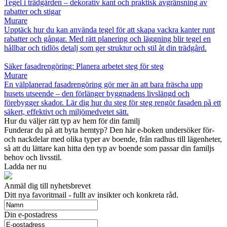
Tegel i trädgården – dekorativ kant och praktisk avgränsning av
rabatter och stigar
Murare
Upptäck hur du kan använda tegel för att skapa vackra kanter runt
rabatter och gångar. Med rätt planering och läggning blir tegel en
hållbar och tidlös detalj som ger struktur och stil åt din trädgård.
Säker fasadrengöring: Planera arbetet steg för steg
Murare
En välplanerad fasadrengöring gör mer än att bara fräscha upp
husets utseende – den förlänger byggnadens livslängd och
förebygger skador. Lär dig hur du steg för steg rengör fasaden på ett
säkert, effektivt och miljömedvetet sätt.
Hur du väljer rätt typ av hem för din familj
Funderar du på att byta hemtyp? Den här e-boken undersöker för-
och nackdelar med olika typer av boende, från radhus till lägenheter,
så att du lättare kan hitta den typ av boende som passar din familjs
behov och livsstil.
Ladda ner nu
Anmäl dig till nyhetsbrevet
Ditt nya favoritmail - fullt av insikter och konkreta råd.
Din e-postadress