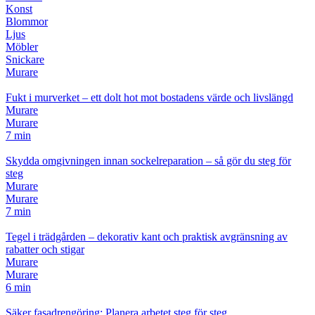
Konst
Blommor
Ljus
Möbler
Snickare
Murare
Fukt i murverket – ett dolt hot mot bostadens värde och livslängd
Murare
Murare
7 min
Skydda omgivningen innan sockelreparation – så gör du steg för
steg
Murare
Murare
7 min
Tegel i trädgården – dekorativ kant och praktisk avgränsning av
rabatter och stigar
Murare
Murare
6 min
Säker fasadrengöring: Planera arbetet steg för steg