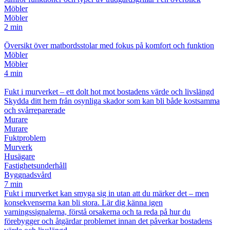
Möbler
Möbler
2 min
Översikt över matbordsstolar med fokus på komfort och funktion
Möbler
Möbler
4 min
Fukt i murverket – ett dolt hot mot bostadens värde och livslängd
Skydda ditt hem från osynliga skador som kan bli både kostsamma
och svårreparerade
Murare
Murare
Fuktproblem
Murverk
Husägare
Fastighetsunderhåll
Byggnadsvård
7 min
Fukt i murverket kan smyga sig in utan att du märker det – men
konsekvenserna kan bli stora. Lär dig känna igen
varningssignalerna, förstå orsakerna och ta reda på hur du
förebygger och åtgärdar problemet innan det påverkar bostadens