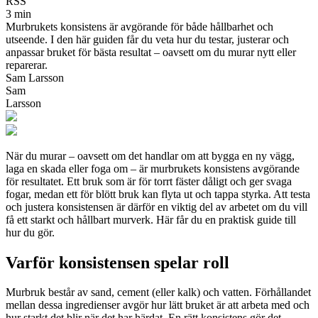
RSS
3 min
Murbrukets konsistens är avgörande för både hållbarhet och
utseende. I den här guiden får du veta hur du testar, justerar och
anpassar bruket för bästa resultat – oavsett om du murar nytt eller
reparerar.
Sam Larsson
Sam
Larsson
När du murar – oavsett om det handlar om att bygga en ny vägg,
laga en skada eller foga om – är murbrukets konsistens avgörande
för resultatet. Ett bruk som är för torrt fäster dåligt och ger svaga
fogar, medan ett för blött bruk kan flyta ut och tappa styrka. Att testa
och justera konsistensen är därför en viktig del av arbetet om du vill
få ett starkt och hållbart murverk. Här får du en praktisk guide till
hur du gör.
Varför konsistensen spelar roll
Murbruk består av sand, cement (eller kalk) och vatten. Förhållandet
mellan dessa ingredienser avgör hur lätt bruket är att arbeta med och
hur starkt det blir när det har härdat. En rätt konsistens gör det