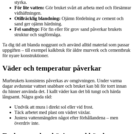
styrka.
För lite vatten:
Gör bruket svårt att arbeta med och försämrar
vidhäftningen.
Otillräcklig blandning:
Ojämn fördelning av cement och
sand ger ojämn härdning.
Fel sandtyp:
För fin eller för grov sand påverkar brukets
struktur och sugförmåga.
Ta dig tid att blanda noggrant och använd alltid material som passar
uppgiften – till exempel kalkbruk för äldre murverk och cementbruk
för nyare konstruktioner.
Väder och temperatur påverkar
Murbrukets konsistens påverkas av omgivningen. Under varma
dagar avdunstar vattnet snabbare och bruket kan bli för torrt innan
du hinner använda det. I kallt väder kan det bli tungt och härda
långsamt. Några goda råd:
Undvik att mura i direkt sol eller vid frost.
Täck arbetet med plast om vädret växlar.
Justera vattenmängden något efter förhållandena – men
överdriv inte.