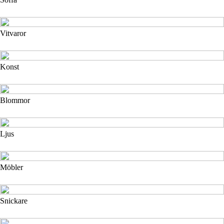
Vitvaror
Konst
Blommor
Ljus
Möbler
Snickare