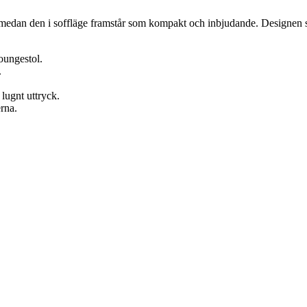
dan den i soffläge framstår som kompakt och inbjudande. Designen spe
oungestol.
.
lugnt uttryck.
rna.