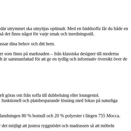
 där utrymmet ska utnyttjas optimalt. Med en bäddsoffa får du både en
å det finns något för varje smak och inredningsstil.
passar dina behov och ditt hem.
eter som finns på marknaden – från klassiska designer till moderna
ch är sammanfattad för att ge en tydlig och informativ översikt över de
göras om från soffa till dubbelsäng eller loungestol.
n funktionell och platsbesparande lösning med fokus på naturliga
ilblandningen 80 % bomull och 20 % polyester i färgen 755 Mocca.
 det möjligt att justera ryggstödet och madrassen så att möbeln