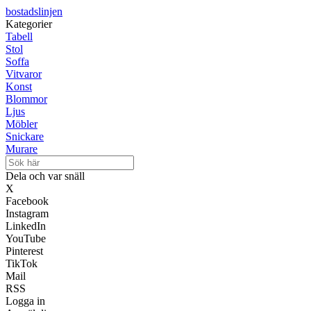
bostadslinjen
Kategorier
Tabell
Stol
Soffa
Vitvaror
Konst
Blommor
Ljus
Möbler
Snickare
Murare
Dela och var snäll
X
Facebook
Instagram
LinkedIn
YouTube
Pinterest
TikTok
Mail
RSS
Logga in