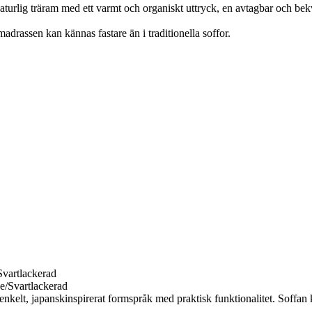
naturlig träram med ett varmt och organiskt uttryck, en avtagbar och be
drassen kan kännas fastare än i traditionella soffor.
vartlackerad
elt, japanskinspirerat formspråk med praktisk funktionalitet. Soffan ka