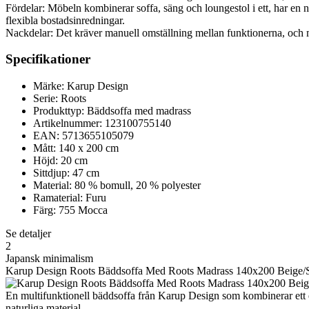
Fördelar: Möbeln kombinerar soffa, säng och loungestol i ett, har en 
flexibla bostadsinredningar.
Nackdelar: Det kräver manuell omställning mellan funktionerna, och ma
Specifikationer
Märke: Karup Design
Serie: Roots
Produkttyp: Bäddsoffa med madrass
Artikelnummer: 123100755140
EAN: 5713655105079
Mått: 140 x 200 cm
Höjd: 20 cm
Sittdjup: 47 cm
Material: 80 % bomull, 20 % polyester
Ramaterial: Furu
Färg: 755 Mocca
Se detaljer
2
Japansk minimalism
Karup Design Roots Bäddsoffa Med Roots Madrass 140x200 Beige/S
En multifunktionell bäddsoffa från Karup Design som kombinerar ett enk
naturliga material.