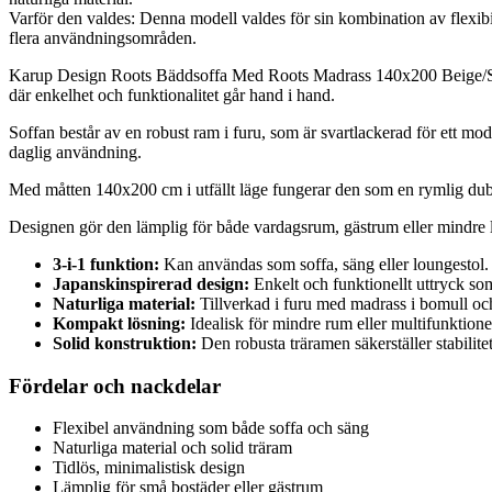
Varför den valdes: Denna modell valdes för sin kombination av flexibil
flera användningsområden.
Karup Design Roots Bäddsoffa Med Roots Madrass 140x200 Beige/Svart
där enkelhet och funktionalitet går hand i hand.
Soffan består av en robust ram i furu, som är svartlackerad för ett m
daglig användning.
Med måtten 140x200 cm i utfällt läge fungerar den som en rymlig dubb
Designen gör den lämplig för både vardagsrum, gästrum eller mindre l
3-i-1 funktion:
Kan användas som soffa, säng eller loungestol.
Japanskinspirerad design:
Enkelt och funktionellt uttryck som
Naturliga material:
Tillverkad i furu med madrass i bomull och
Kompakt lösning:
Idealisk för mindre rum eller multifunktione
Solid konstruktion:
Den robusta träramen säkerställer stabilite
Fördelar och nackdelar
Flexibel användning som både soffa och säng
Naturliga material och solid träram
Tidlös, minimalistisk design
Lämplig för små bostäder eller gästrum