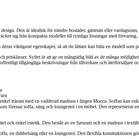
design. Den är idealisk för mindre bostäder, gästrum eller vardagsrum,
räcker sig från kompakta modeller till rymliga lösningar med förvaring, s
h deras viktigaste egenskaper, så att du lättare kan hitta en modell som 
l och prisklasser. Syftet är att ge en mångsidig bild av de många möjligh
entligt tillgängliga beskrivningar från tillverkare och återförsäljare o
u
kel träram med en vadderad madrass i färgen Mocca. Soffan kan enkelt 
som förenar soffa, säng och loungestol i en möbel. Den representerar e
tet och enkel estetik. Den består av en fururam och en madrass i text
soffa, en dubbelsäng eller en loungestol. Den flexibla konstruktionen gör