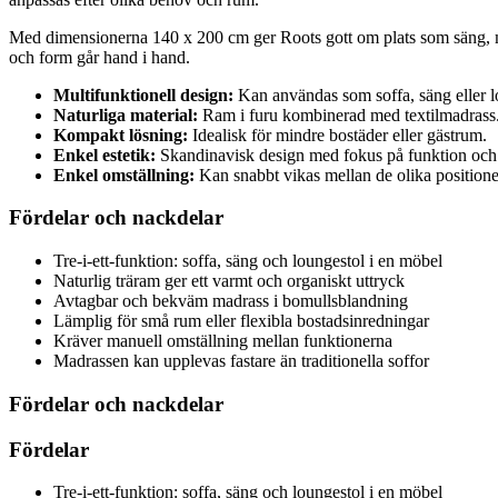
Med dimensionerna 140 x 200 cm ger Roots gott om plats som säng, me
och form går hand i hand.
Multifunktionell design:
Kan användas som soffa, säng eller l
Naturliga material:
Ram i furu kombinerad med textilmadrass
Kompakt lösning:
Idealisk för mindre bostäder eller gästrum.
Enkel estetik:
Skandinavisk design med fokus på funktion och 
Enkel omställning:
Kan snabbt vikas mellan de olika positione
Fördelar och nackdelar
Tre-i-ett-funktion: soffa, säng och loungestol i en möbel
Naturlig träram ger ett varmt och organiskt uttryck
Avtagbar och bekväm madrass i bomullsblandning
Lämplig för små rum eller flexibla bostadsinredningar
Kräver manuell omställning mellan funktionerna
Madrassen kan upplevas fastare än traditionella soffor
Fördelar och nackdelar
Fördelar
Tre-i-ett-funktion: soffa, säng och loungestol i en möbel