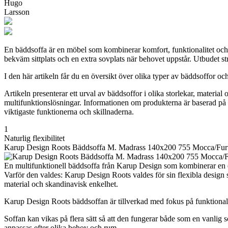
Hugo
Larsson
En bäddsoffa är en möbel som kombinerar komfort, funktionalitet och 
bekväm sittplats och en extra sovplats när behovet uppstår. Utbudet st
I den här artikeln får du en översikt över olika typer av bäddsoffor oc
Artikeln presenterar ett urval av bäddsoffor i olika storlekar, materia
multifunktionslösningar. Informationen om produkterna är baserad på off
viktigaste funktionerna och skillnaderna.
1
Naturlig flexibilitet
Karup Design Roots Bäddsoffa M. Madrass 140x200 755 Mocca/Fur
En multifunktionell bäddsoffa från Karup Design som kombinerar en en
Varför den valdes: Karup Design Roots valdes för sin flexibla design 
material och skandinavisk enkelhet.
Karup Design Roots bäddsoffan är tillverkad med fokus på funktionali
Soffan kan vikas på flera sätt så att den fungerar både som en vanlig 
anpassas efter olika behov och rum.