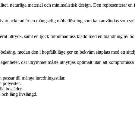
itet, naturliga material och minimalistisk design. Den representerar en
lackerad är en mångsidig möbellösning som kan användas som soffa, sä
odernt uttryck, samt en tjock futonmadrass klädd med en blandning av b
elsäng, medan den i hopfällt läge ger en bekväm sittplats med ett sittd
ägenheter, där utrymmet måste utnyttjas optimalt utan att kompromissa 
 passar till många inredningsstilar.
 polyester.
lla bostäder.
t och lång livslängd.