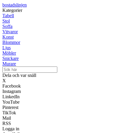
bostadslinjen
Kategorier
Tabell
Stol
Soffa
Vitvaror
Konst
Blommor
Ljus
Möbler
Snickare
Murare
Dela och var snäll
X
Facebook
Instagram
LinkedIn
YouTube
Pinterest
TikTok
Mail
RSS
Logga in