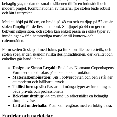
behaglig yta, medan de smala stålbenen tillför en industriell och
modern prägel. Kombinationen av material gör stolen både robust
och lätt i uttrycket.
Med en höjd på 80 cm, en bredd på 48 cm och ett djup på 52 cm är
stolen lämplig för de flesta matbord. Sittdjupet på 44 cm ger en
bekväm sittposition, och stolen kan enkelt passa in i olika typer av
inredningar – från hemtrevliga matsalar till kontors- och
caféområden.
Form-serien är skapad med fokus på funktionalitet och estetik, och
stolen speglar den skandinaviska designtraditionen, där kvalitet och
enkelhet går hand i hand.
Design av Simon Legald:
En del av Normann Copenhagens
Form-serie med fokus på enkelhet och funktion.
Materialkombination:
Sits i polypropylen och ben i stål ger
ett modernt och hållbart uttryck.
Tidlöst formspråk:
Passar in i många typer av inredningar,
både privata och professionella.
Bekvämt sittdjup:
44 cm sittdjup säkerställer en behaglig
sittupplevelse.
Lätt att underhålla:
Ytan kan rengöras med en fuktig trasa.
Fördelar och nackdelar