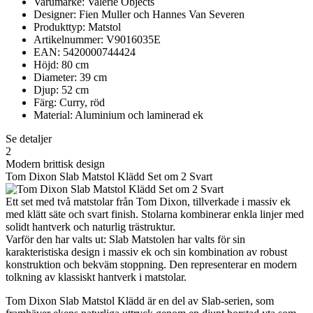
Varumärke: Valerie Objects
Designer: Fien Muller och Hannes Van Severen
Produkttyp: Matstol
Artikelnummer: V9016035E
EAN: 5420000744424
Höjd: 80 cm
Diameter: 39 cm
Djup: 52 cm
Färg: Curry, röd
Material: Aluminium och laminerad ek
Se detaljer
2
Modern brittisk design
Tom Dixon Slab Matstol Klädd Set om 2 Svart
Ett set med två matstolar från Tom Dixon, tillverkade i massiv ek
med klätt säte och svart finish. Stolarna kombinerar enkla linjer med
solidt hantverk och naturlig trästruktur.
Varför den har valts ut: Slab Matstolen har valts för sin
karakteristiska design i massiv ek och sin kombination av robust
konstruktion och bekväm stoppning. Den representerar en modern
tolkning av klassiskt hantverk i matstolar.
Tom Dixon Slab Matstol Klädd är en del av Slab-serien, som