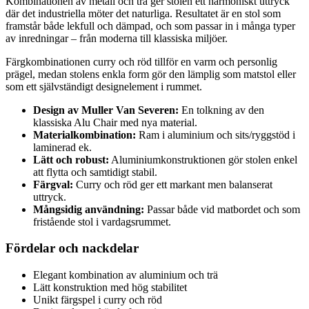
Kombinationen av metall och trä ger stolen ett harmoniskt uttryck
där det industriella möter det naturliga. Resultatet är en stol som
framstår både lekfull och dämpad, och som passar in i många typer
av inredningar – från moderna till klassiska miljöer.
Färgkombinationen curry och röd tillför en varm och personlig
prägel, medan stolens enkla form gör den lämplig som matstol eller
som ett självständigt designelement i rummet.
Design av Muller Van Severen:
En tolkning av den
klassiska Alu Chair med nya material.
Materialkombination:
Ram i aluminium och sits/ryggstöd i
laminerad ek.
Lätt och robust:
Aluminiumkonstruktionen gör stolen enkel
att flytta och samtidigt stabil.
Färgval:
Curry och röd ger ett markant men balanserat
uttryck.
Mångsidig användning:
Passar både vid matbordet och som
fristående stol i vardagsrummet.
Fördelar och nackdelar
Elegant kombination av aluminium och trä
Lätt konstruktion med hög stabilitet
Unikt färgspel i curry och röd