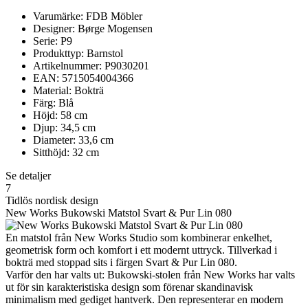
Varumärke: FDB Möbler
Designer: Børge Mogensen
Serie: P9
Produkttyp: Barnstol
Artikelnummer: P9030201
EAN: 5715054004366
Material: Bokträ
Färg: Blå
Höjd: 58 cm
Djup: 34,5 cm
Diameter: 33,6 cm
Sitthöjd: 32 cm
Se detaljer
7
Tidlös nordisk design
New Works Bukowski Matstol Svart & Pur Lin 080
En matstol från New Works Studio som kombinerar enkelhet,
geometrisk form och komfort i ett modernt uttryck. Tillverkad i
bokträ med stoppad sits i färgen Svart & Pur Lin 080.
Varför den har valts ut: Bukowski-stolen från New Works har valts
ut för sin karakteristiska design som förenar skandinavisk
minimalism med gediget hantverk. Den representerar en modern