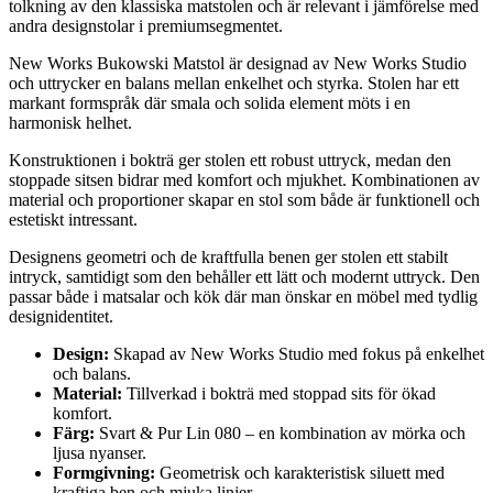
tolkning av den klassiska matstolen och är relevant i jämförelse med
andra designstolar i premiumsegmentet.
New Works Bukowski Matstol är designad av New Works Studio
och uttrycker en balans mellan enkelhet och styrka. Stolen har ett
markant formspråk där smala och solida element möts i en
harmonisk helhet.
Konstruktionen i bokträ ger stolen ett robust uttryck, medan den
stoppade sitsen bidrar med komfort och mjukhet. Kombinationen av
material och proportioner skapar en stol som både är funktionell och
estetiskt intressant.
Designens geometri och de kraftfulla benen ger stolen ett stabilt
intryck, samtidigt som den behåller ett lätt och modernt uttryck. Den
passar både i matsalar och kök där man önskar en möbel med tydlig
designidentitet.
Design:
Skapad av New Works Studio med fokus på enkelhet
och balans.
Material:
Tillverkad i bokträ med stoppad sits för ökad
komfort.
Färg:
Svart & Pur Lin 080 – en kombination av mörka och
ljusa nyanser.
Formgivning:
Geometrisk och karakteristisk siluett med
kraftiga ben och mjuka linjer.