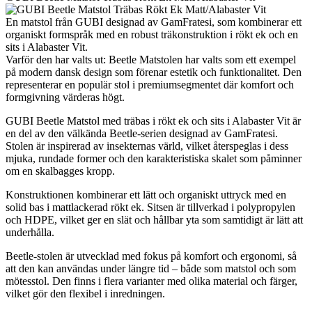
En matstol från GUBI designad av GamFratesi, som kombinerar ett
organiskt formspråk med en robust träkonstruktion i rökt ek och en
sits i Alabaster Vit.
Varför den har valts ut: Beetle Matstolen har valts som ett exempel
på modern dansk design som förenar estetik och funktionalitet. Den
representerar en populär stol i premiumsegmentet där komfort och
formgivning värderas högt.
GUBI Beetle Matstol med träbas i rökt ek och sits i Alabaster Vit är
en del av den välkända Beetle-serien designad av GamFratesi.
Stolen är inspirerad av insekternas värld, vilket återspeglas i dess
mjuka, rundade former och den karakteristiska skalet som påminner
om en skalbagges kropp.
Konstruktionen kombinerar ett lätt och organiskt uttryck med en
solid bas i mattlackerad rökt ek. Sitsen är tillverkad i polypropylen
och HDPE, vilket ger en slät och hållbar yta som samtidigt är lätt att
underhålla.
Beetle-stolen är utvecklad med fokus på komfort och ergonomi, så
att den kan användas under längre tid – både som matstol och som
mötesstol. Den finns i flera varianter med olika material och färger,
vilket gör den flexibel i inredningen.