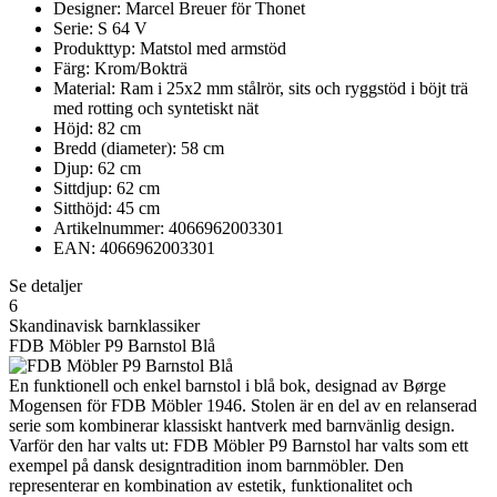
Designer: Marcel Breuer för Thonet
Serie: S 64 V
Produkttyp: Matstol med armstöd
Färg: Krom/Bokträ
Material: Ram i 25x2 mm stålrör, sits och ryggstöd i böjt trä
med rotting och syntetiskt nät
Höjd: 82 cm
Bredd (diameter): 58 cm
Djup: 62 cm
Sittdjup: 62 cm
Sitthöjd: 45 cm
Artikelnummer: 4066962003301
EAN: 4066962003301
Se detaljer
6
Skandinavisk barnklassiker
FDB Möbler P9 Barnstol Blå
En funktionell och enkel barnstol i blå bok, designad av Børge
Mogensen för FDB Möbler 1946. Stolen är en del av en relanserad
serie som kombinerar klassiskt hantverk med barnvänlig design.
Varför den har valts ut: FDB Möbler P9 Barnstol har valts som ett
exempel på dansk designtradition inom barnmöbler. Den
representerar en kombination av estetik, funktionalitet och