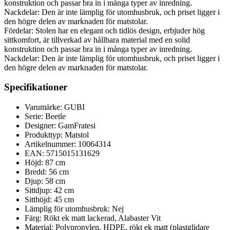
konstruktion och passar bra in i många typer av inredning.
Nackdelar: Den är inte lämplig för utomhusbruk, och priset ligger i
den högre delen av marknaden för matstolar.
Fördelar: Stolen har en elegant och tidlös design, erbjuder hög
sittkomfort, är tillverkad av hållbara material med en solid
konstruktion och passar bra in i många typer av inredning.
Nackdelar: Den är inte lämplig för utomhusbruk, och priset ligger i
den högre delen av marknaden för matstolar.
Specifikationer
Varumärke: GUBI
Serie: Beetle
Designer: GamFratesi
Produkttyp: Matstol
Artikelnummer: 10064314
EAN: 5715015131629
Höjd: 87 cm
Bredd: 56 cm
Djup: 58 cm
Sittdjup: 42 cm
Sitthöjd: 45 cm
Lämplig för utomhusbruk: Nej
Färg: Rökt ek matt lackerad, Alabaster Vit
Material: Polypropylen, HDPE, rökt ek matt (plastglidare