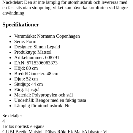
Nackdelar: Den är inte lämplig för utomhusbruk och levereras med
en fast sits utan stoppning, vilket kan påverka komforten vid längre
användning.
Specifikationer
Varumärke: Normann Copenhagen
Serie: Form
Designer: Simon Legald
Produkttyp: Matstol
Artikelnummer: 608791
EAN: 5715396063373
Höjd: 80 cm
Bredd/Diameter: 48 cm
Djup: 52 cm
Sittdjup: 44 cm
Färg: Ljusgrå
Material: Polypropylen och stål
Underhåll: Rengör med en fuktig trasa
Lämplig för utomhusbruk: Nej
Se detaljer
4
Tidlös nordisk elegans
GUBI Beetle Matstol Träbas Rökt Ek Matt/Alabaster Vit