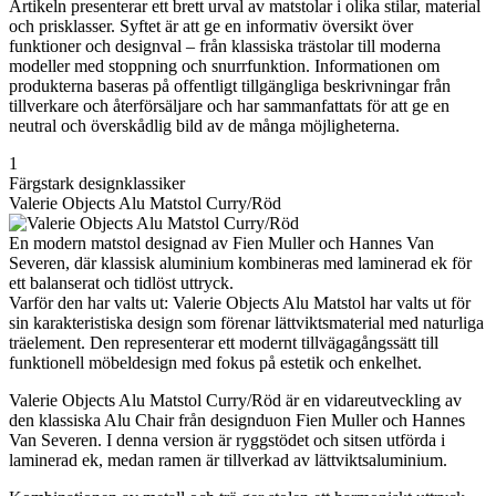
Artikeln presenterar ett brett urval av matstolar i olika stilar, material
och prisklasser. Syftet är att ge en informativ översikt över
funktioner och designval – från klassiska trästolar till moderna
modeller med stoppning och snurrfunktion. Informationen om
produkterna baseras på offentligt tillgängliga beskrivningar från
tillverkare och återförsäljare och har sammanfattats för att ge en
neutral och överskådlig bild av de många möjligheterna.
1
Färgstark designklassiker
Valerie Objects Alu Matstol Curry/Röd
En modern matstol designad av Fien Muller och Hannes Van
Severen, där klassisk aluminium kombineras med laminerad ek för
ett balanserat och tidlöst uttryck.
Varför den har valts ut: Valerie Objects Alu Matstol har valts ut för
sin karakteristiska design som förenar lättviktsmaterial med naturliga
träelement. Den representerar ett modernt tillvägagångssätt till
funktionell möbeldesign med fokus på estetik och enkelhet.
Valerie Objects Alu Matstol Curry/Röd är en vidareutveckling av
den klassiska Alu Chair från designduon Fien Muller och Hannes
Van Severen. I denna version är ryggstödet och sitsen utförda i
laminerad ek, medan ramen är tillverkad av lättviktsaluminium.