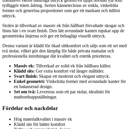
framhäver ekens naturliga uttryck genom en djupt borstad yta som
tydliggör träets ådring. Serien kännetecknas av enkla, vinkelräta
former och generösa proportioner som ger ett markant och tidlöst
uttryck.
Stolen är tillverkad av massiv ek från hållbart förvaltade skogar och
finns här i en svart finish. Den lätt avrundade kanten mjukar upp de
geometriska linjerna och ger ett behagligt visuellt uttryck.
Denna variant är klädd för ökad sittkomfort och säljs som ett set med
två stolar, vilket gör den lämplig för både privata matsalar och
professionella inredningar där kvalitet och estetik prioriteras.
Massiv ek:
Tillverkad av solid ek från hållbara källor.
Klädd sits:
Ger extra komfort vid längre måltider.
Svart finish:
Skapar ett modernt och elegant uttryck.
Enkel geometri:
Vinkelräta former med avrundade kanter för
en balanserad design.
Set om två:
Levereras som ett par stolar, idealiskt för
matbordsuppställningar.
Fördelar och nackdelar
Hög materialkvalitet i massiv ek
Klädd sits för bättre komfort