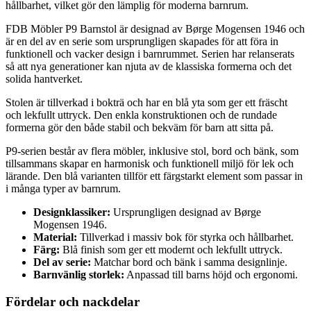
hållbarhet, vilket gör den lämplig för moderna barnrum.
FDB Möbler P9 Barnstol är designad av Børge Mogensen 1946 och
är en del av en serie som ursprungligen skapades för att föra in
funktionell och vacker design i barnrummet. Serien har relanserats
så att nya generationer kan njuta av de klassiska formerna och det
solida hantverket.
Stolen är tillverkad i bokträ och har en blå yta som ger ett fräscht
och lekfullt uttryck. Den enkla konstruktionen och de rundade
formerna gör den både stabil och bekväm för barn att sitta på.
P9-serien består av flera möbler, inklusive stol, bord och bänk, som
tillsammans skapar en harmonisk och funktionell miljö för lek och
lärande. Den blå varianten tillför ett färgstarkt element som passar in
i många typer av barnrum.
Designklassiker:
Ursprungligen designad av Børge
Mogensen 1946.
Material:
Tillverkad i massiv bok för styrka och hållbarhet.
Färg:
Blå finish som ger ett modernt och lekfullt uttryck.
Del av serie:
Matchar bord och bänk i samma designlinje.
Barnvänlig storlek:
Anpassad till barns höjd och ergonomi.
Fördelar och nackdelar