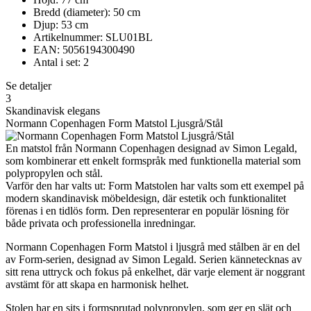
Bredd (diameter): 50 cm
Djup: 53 cm
Artikelnummer: SLU01BL
EAN: 5056194300490
Antal i set: 2
Se detaljer
3
Skandinavisk elegans
Normann Copenhagen Form Matstol Ljusgrå/Stål
En matstol från Normann Copenhagen designad av Simon Legald,
som kombinerar ett enkelt formspråk med funktionella material som
polypropylen och stål.
Varför den har valts ut: Form Matstolen har valts som ett exempel på
modern skandinavisk möbeldesign, där estetik och funktionalitet
förenas i en tidlös form. Den representerar en populär lösning för
både privata och professionella inredningar.
Normann Copenhagen Form Matstol i ljusgrå med stålben är en del
av Form-serien, designad av Simon Legald. Serien kännetecknas av
sitt rena uttryck och fokus på enkelhet, där varje element är noggrant
avstämt för att skapa en harmonisk helhet.
Stolen har en sits i formsprutad polypropylen, som ger en slät och