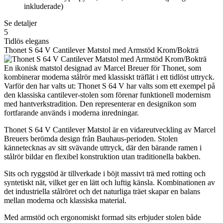
inkluderade)
Se detaljer
5
Tidlös elegans
Thonet S 64 V Cantilever Matstol med Armstöd Krom/Bokträ
En ikonisk matstol designad av Marcel Breuer för Thonet, som
kombinerar moderna stålrör med klassiskt träflät i ett tidlöst uttryck.
Varför den har valts ut: Thonet S 64 V har valts som ett exempel på
den klassiska cantilever-stolen som förenar funktionell modernism
med hantverkstradition. Den representerar en designikon som
fortfarande används i moderna inredningar.
Thonet S 64 V Cantilever Matstol är en vidareutveckling av Marcel
Breuers berömda design från Bauhaus-perioden. Stolen
kännetecknas av sitt svävande uttryck, där den bärande ramen i
stålrör bildar en flexibel konstruktion utan traditionella bakben.
Sits och ryggstöd är tillverkade i böjt massivt trä med rotting och
syntetiskt nät, vilket ger en lätt och luftig känsla. Kombinationen av
det industriella stålröret och det naturliga träet skapar en balans
mellan moderna och klassiska material.
Med armstöd och ergonomiskt formad sits erbjuder stolen både