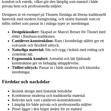
komfort och estetik, vilket gör den lämplig som matstol i både
privata hem och professionella miljöer.
Designen är ett exempel på Thonets förmåga att förena traditionellt
hantverk med modern formgivning, och stolen framstår som en
tidlös möbel som passar in i många typer av inredningar.
Designklassiker:
Skapad av Marcel Breuer för Thonet med
rötter i Bauhaus-traditionen.
Cantilever-konstruktion:
Ram i krombelagt stålrör ger ett
svävande och flexibelt uttryck.
Naturliga material:
Sits och rygg i bokträ med rotting och
syntetiskt nät.
Ergonomisk komfort:
Armstöd och lätt fjädrande
konstruktion ger en behaglig sittupplevelse.
Tidlöst uttryck:
Passar in i både moderna och klassiska
inredningar.
Fördelar och nackdelar
Ikonisk design med historisk betydelse
Kombinerar moderna och traditionella material
Bekväm tack vare cantilever-konstruktionen
Lämplig för både privata och professionella miljöer
Priset ligger i den högre änden för en matstol