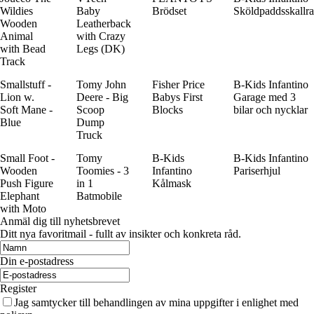
Wildies
Baby
Brödset
Sköldpaddsskallra
Wooden
Leatherback
Animal
with Crazy
with Bead
Legs (DK)
Track
Smallstuff -
Tomy John
Fisher Price
B-Kids Infantino
Lion w.
Deere - Big
Babys First
Garage med 3
Soft Mane -
Scoop
Blocks
bilar och nycklar
Blue
Dump
Truck
Small Foot -
Tomy
B-Kids
B-Kids Infantino
Wooden
Toomies - 3
Infantino
Pariserhjul
Push Figure
in 1
Kålmask
Elephant
Batmobile
with Moto
Anmäl dig till nyhetsbrevet
Ditt nya favoritmail - fullt av insikter och konkreta råd.
Din e-postadress
Register
Jag samtycker till behandlingen av mina uppgifter i enlighet med