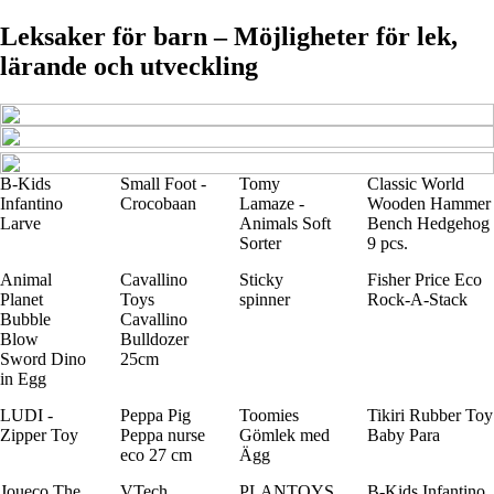
Leksaker för barn – Möjligheter för lek,
lärande och utveckling
B-Kids
Small Foot -
Tomy
Classic World
Infantino
Crocobaan
Lamaze -
Wooden Hammer
Larve
Animals Soft
Bench Hedgehog
Sorter
9 pcs.
Animal
Cavallino
Sticky
Fisher Price Eco
Planet
Toys
spinner
Rock-A-Stack
Bubble
Cavallino
Blow
Bulldozer
Sword Dino
25cm
in Egg
LUDI -
Peppa Pig
Toomies
Tikiri Rubber Toy
Zipper Toy
Peppa nurse
Gömlek med
Baby Para
eco 27 cm
Ägg
Joueco The
VTech
PLANTOYS
B-Kids Infantino