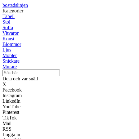
bostadslinjen
Kategorier
Tabell
Stol
Soffa
Vitvaror
Konst
Blommor
Ljus
Möbler
Snickare
Murare
Dela och var snäll
X
Facebook
Instagram
LinkedIn
YouTube
Pinterest
TikTok
Mail
RSS
Logga in