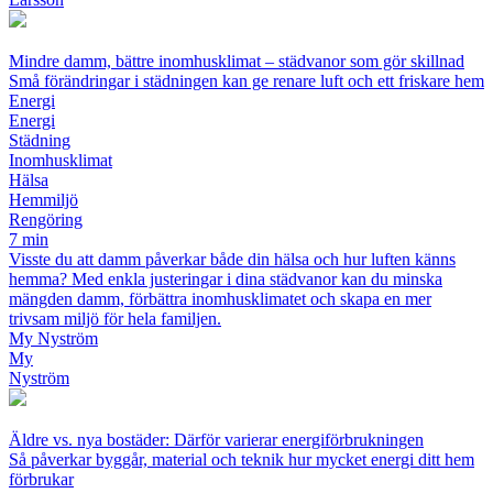
Mindre damm, bättre inomhusklimat – städvanor som gör skillnad
Små förändringar i städningen kan ge renare luft och ett friskare hem
Energi
Energi
Städning
Inomhusklimat
Hälsa
Hemmiljö
Rengöring
7 min
Visste du att damm påverkar både din hälsa och hur luften känns
hemma? Med enkla justeringar i dina städvanor kan du minska
mängden damm, förbättra inomhusklimatet och skapa en mer
trivsam miljö för hela familjen.
My Nyström
My
Nyström
Äldre vs. nya bostäder: Därför varierar energiförbrukningen
Så påverkar byggår, material och teknik hur mycket energi ditt hem
förbrukar