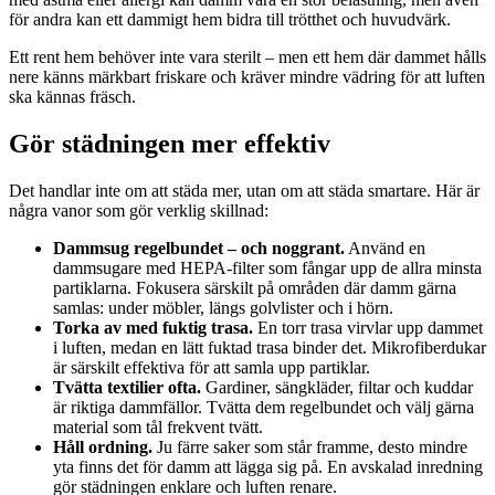
för andra kan ett dammigt hem bidra till trötthet och huvudvärk.
Ett rent hem behöver inte vara sterilt – men ett hem där dammet hålls
nere känns märkbart friskare och kräver mindre vädring för att luften
ska kännas fräsch.
Gör städningen mer effektiv
Det handlar inte om att städa mer, utan om att städa smartare. Här är
några vanor som gör verklig skillnad:
Dammsug regelbundet – och noggrant.
Använd en
dammsugare med HEPA-filter som fångar upp de allra minsta
partiklarna. Fokusera särskilt på områden där damm gärna
samlas: under möbler, längs golvlister och i hörn.
Torka av med fuktig trasa.
En torr trasa virvlar upp dammet
i luften, medan en lätt fuktad trasa binder det. Mikrofiberdukar
är särskilt effektiva för att samla upp partiklar.
Tvätta textilier ofta.
Gardiner, sängkläder, filtar och kuddar
är riktiga dammfällor. Tvätta dem regelbundet och välj gärna
material som tål frekvent tvätt.
Håll ordning.
Ju färre saker som står framme, desto mindre
yta finns det för damm att lägga sig på. En avskalad inredning
gör städningen enklare och luften renare.