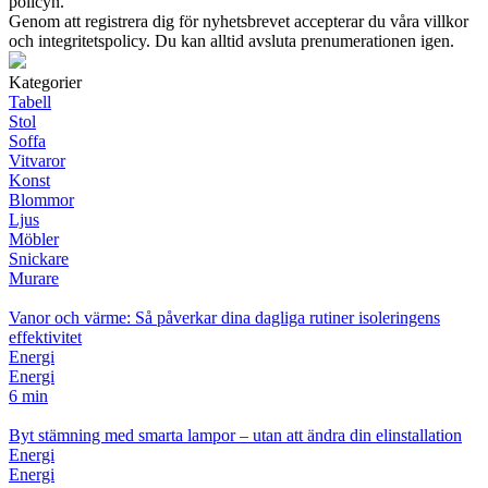
policyn.
Genom att registrera dig för nyhetsbrevet accepterar du våra villkor
och integritetspolicy. Du kan alltid avsluta prenumerationen igen.
Kategorier
Tabell
Stol
Soffa
Vitvaror
Konst
Blommor
Ljus
Möbler
Snickare
Murare
Vanor och värme: Så påverkar dina dagliga rutiner isoleringens
effektivitet
Energi
Energi
6 min
Byt stämning med smarta lampor – utan att ändra din elinstallation
Energi
Energi