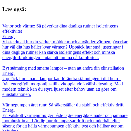
Læs også:
Vanor och värme: Så påverkar dina dagliga rutiner isoleringens
effektivitet
Energi
Visste du att hur du vädrar, möblerar och använder värmen påverkar
hur väl ditt hus håller kvar värmen? Upptäck hur små justeringar i
dina dagliga rutiner kan stärka isoleringens effekt och minska
energiförbrukningen – utan att tumma på komforten.
Byt stämning med smarta lampor – utan att ändra din elinstallation
Energi
Upptäck hur smarta lampor kan förändra stämningen i ditt hem –
från energifyllt morgonljus till avkopplande kvällsbelysning. Med
modern teknik kan du styra ljuset efter behov utan att göra om
elinstallationen.
Värmepumpen året runt: Så säkerställer du stabil och effektiv drift
Energi
En välskött värmepump ger både lägre energikostnader och jämnare
inomhusklimat. Lär dig hur du anpassar drift och underhåll efter
säsong för att hålla värmepumpen effektiv, tyst och hållbar genom