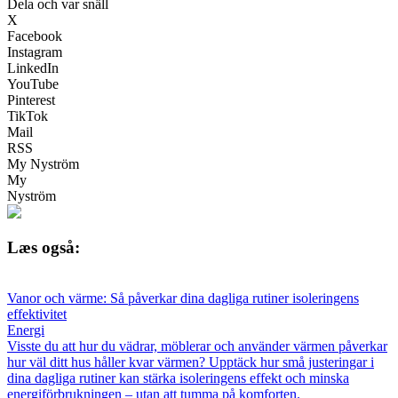
Dela och var snäll
X
Facebook
Instagram
LinkedIn
YouTube
Pinterest
TikTok
Mail
RSS
My Nyström
My
Nyström
Læs også:
Vanor och värme: Så påverkar dina dagliga rutiner isoleringens
effektivitet
Energi
Visste du att hur du vädrar, möblerar och använder värmen påverkar
hur väl ditt hus håller kvar värmen? Upptäck hur små justeringar i
dina dagliga rutiner kan stärka isoleringens effekt och minska
energiförbrukningen – utan att tumma på komforten.