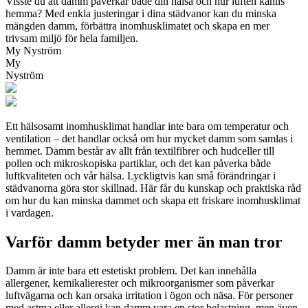
Visste du att damm påverkar både din hälsa och hur luften känns
hemma? Med enkla justeringar i dina städvanor kan du minska
mängden damm, förbättra inomhusklimatet och skapa en mer
trivsam miljö för hela familjen.
My Nyström
My
Nyström
Ett hälsosamt inomhusklimat handlar inte bara om temperatur och
ventilation – det handlar också om hur mycket damm som samlas i
hemmet. Damm består av allt från textilfibrer och hudceller till
pollen och mikroskopiska partiklar, och det kan påverka både
luftkvaliteten och vår hälsa. Lyckligtvis kan små förändringar i
städvanorna göra stor skillnad. Här får du kunskap och praktiska råd
om hur du kan minska dammet och skapa ett friskare inomhusklimat
i vardagen.
Varför damm betyder mer än man tror
Damm är inte bara ett estetiskt problem. Det kan innehålla
allergener, kemikalierester och mikroorganismer som påverkar
luftvägarna och kan orsaka irritation i ögon och näsa. För personer
med astma eller allergi kan damm vara en stor belastning, men även