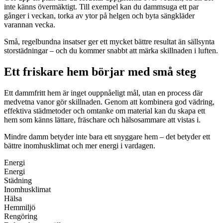
inte känns övermäktigt. Till exempel kan du dammsuga ett par
gånger i veckan, torka av ytor på helgen och byta sängkläder
varannan vecka.
Små, regelbundna insatser ger ett mycket bättre resultat än sällsynta
storstädningar – och du kommer snabbt att märka skillnaden i luften.
Ett friskare hem börjar med små steg
Ett dammfritt hem är inget ouppnåeligt mål, utan en process där
medvetna vanor gör skillnaden. Genom att kombinera god vädring,
effektiva städmetoder och omtanke om material kan du skapa ett
hem som känns lättare, fräschare och hälsosammare att vistas i.
Mindre damm betyder inte bara ett snyggare hem – det betyder ett
bättre inomhusklimat och mer energi i vardagen.
Energi
Energi
Städning
Inomhusklimat
Hälsa
Hemmiljö
Rengöring