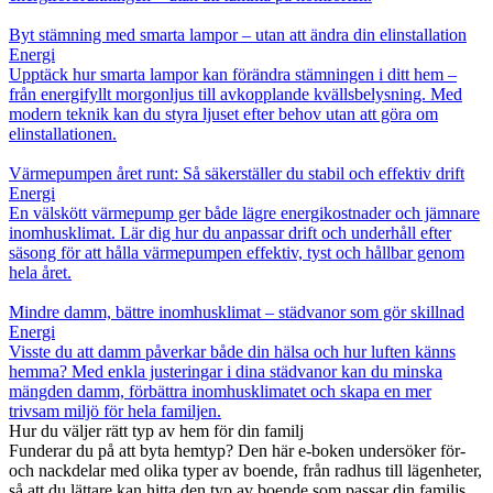
Byt stämning med smarta lampor – utan att ändra din elinstallation
Energi
Upptäck hur smarta lampor kan förändra stämningen i ditt hem –
från energifyllt morgonljus till avkopplande kvällsbelysning. Med
modern teknik kan du styra ljuset efter behov utan att göra om
elinstallationen.
Värmepumpen året runt: Så säkerställer du stabil och effektiv drift
Energi
En välskött värmepump ger både lägre energikostnader och jämnare
inomhusklimat. Lär dig hur du anpassar drift och underhåll efter
säsong för att hålla värmepumpen effektiv, tyst och hållbar genom
hela året.
Mindre damm, bättre inomhusklimat – städvanor som gör skillnad
Energi
Visste du att damm påverkar både din hälsa och hur luften känns
hemma? Med enkla justeringar i dina städvanor kan du minska
mängden damm, förbättra inomhusklimatet och skapa en mer
trivsam miljö för hela familjen.
Hur du väljer rätt typ av hem för din familj
Funderar du på att byta hemtyp? Den här e-boken undersöker för-
och nackdelar med olika typer av boende, från radhus till lägenheter,
så att du lättare kan hitta den typ av boende som passar din familjs