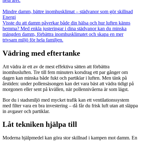
hela året.
Mindre damm, bättre inomhusklimat – städvanor som gör skillnad
Energi
Visste du att damm påverkar både din hälsa och hur luften känns
hemma? Med enkla justeringar i dina städvanor kan du minska
mängden damm, förbättra inomhusklimatet och skapa en mer
trivsam miljö för hela familjen.
Vädring med eftertanke
Att vädra är ett av de mest effektiva sätten att förbättra
inomhusluften. Tre till fem minuters korsdrag ett par gånger om
dagen kan minska både fukt och partiklar i luften. Men tänk på
årstiden: under pollensäsongen kan det vara bäst att vädra tidigt på
morgonen eller sent på kvällen, när pollennivåerna är som lägst.
Bor du i stadsmiljö med mycket trafik kan ett ventilationssystem
med filter vara en bra investering – då får du frisk luft utan att släppa
in avgaser och partiklar.
Låt tekniken hjälpa till
Moderna hjälpmedel kan göra stor skillnad i kampen mot damm. En