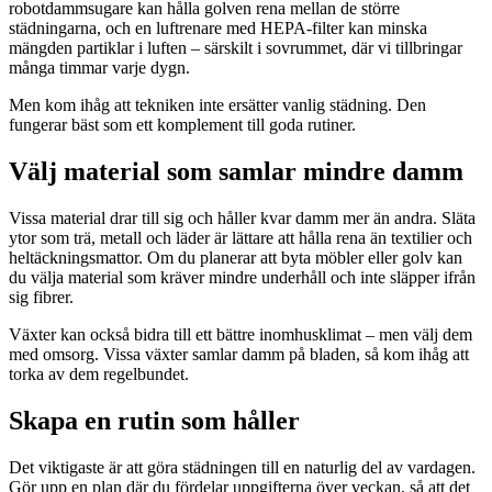
robotdammsugare kan hålla golven rena mellan de större
städningarna, och en luftrenare med HEPA-filter kan minska
mängden partiklar i luften – särskilt i sovrummet, där vi tillbringar
många timmar varje dygn.
Men kom ihåg att tekniken inte ersätter vanlig städning. Den
fungerar bäst som ett komplement till goda rutiner.
Välj material som samlar mindre damm
Vissa material drar till sig och håller kvar damm mer än andra. Släta
ytor som trä, metall och läder är lättare att hålla rena än textilier och
heltäckningsmattor. Om du planerar att byta möbler eller golv kan
du välja material som kräver mindre underhåll och inte släpper ifrån
sig fibrer.
Växter kan också bidra till ett bättre inomhusklimat – men välj dem
med omsorg. Vissa växter samlar damm på bladen, så kom ihåg att
torka av dem regelbundet.
Skapa en rutin som håller
Det viktigaste är att göra städningen till en naturlig del av vardagen.
Gör upp en plan där du fördelar uppgifterna över veckan, så att det