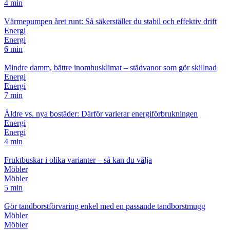
4 min
Värmepumpen året runt: Så säkerställer du stabil och effektiv drift
Energi
Energi
6 min
Mindre damm, bättre inomhusklimat – städvanor som gör skillnad
Energi
Energi
7 min
Äldre vs. nya bostäder: Därför varierar energiförbrukningen
Energi
Energi
4 min
Fruktbuskar i olika varianter – så kan du välja
Möbler
Möbler
5 min
Gör tandborstförvaring enkel med en passande tandborstmugg
Möbler
Möbler