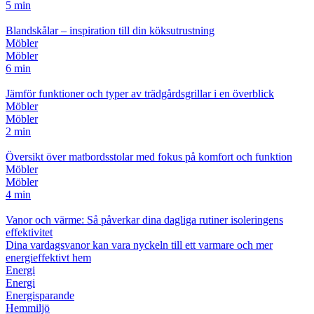
5 min
Blandskålar – inspiration till din köksutrustning
Möbler
Möbler
6 min
Jämför funktioner och typer av trädgårdsgrillar i en överblick
Möbler
Möbler
2 min
Översikt över matbordsstolar med fokus på komfort och funktion
Möbler
Möbler
4 min
Vanor och värme: Så påverkar dina dagliga rutiner isoleringens
effektivitet
Dina vardagsvanor kan vara nyckeln till ett varmare och mer
energieffektivt hem
Energi
Energi
Energisparande
Hemmiljö