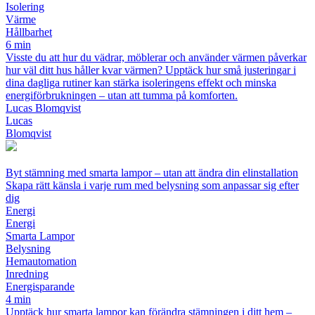
Isolering
Värme
Hållbarhet
6 min
Visste du att hur du vädrar, möblerar och använder värmen påverkar
hur väl ditt hus håller kvar värmen? Upptäck hur små justeringar i
dina dagliga rutiner kan stärka isoleringens effekt och minska
energiförbrukningen – utan att tumma på komforten.
Lucas Blomqvist
Lucas
Blomqvist
Byt stämning med smarta lampor – utan att ändra din elinstallation
Skapa rätt känsla i varje rum med belysning som anpassar sig efter
dig
Energi
Energi
Smarta Lampor
Belysning
Hemautomation
Inredning
Energisparande
4 min
Upptäck hur smarta lampor kan förändra stämningen i ditt hem –