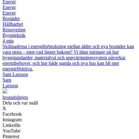
Energi
Energi
Energi
Bostäder
Hållbarhet
Renovering
Byggteknik
4 min
Skillnaderna i energiförbrukning mellan äldre och nya bostäder kan
vara stora – men vad ligger bakom? Vi tittar närmare på hur
byggstandarder, materialval och uppvärmningssystem påverkar
energibehovet, och hur både gamla och nya hus kan bli mer
energieffektiva.
Sam Larsson
Sam
Larsson
bostadslinjen
Dela och var snäll
X
Facebook
Instagram
LinkedIn
YouTube
Pinterest