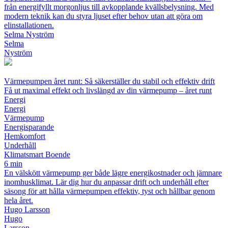
från energifyllt morgonljus till avkopplande kvällsbelysning. Med
modern teknik kan du styra ljuset efter behov utan att göra om
elinstallationen.
Selma Nyström
Selma
Nyström
Värmepumpen året runt: Så säkerställer du stabil och effektiv drift
Få ut maximal effekt och livslängd av din värmepump – året runt
Energi
Energi
Värmepump
Energisparande
Hemkomfort
Underhåll
Klimatsmart Boende
6 min
En välskött värmepump ger både lägre energikostnader och jämnare
inomhusklimat. Lär dig hur du anpassar drift och underhåll efter
säsong för att hålla värmepumpen effektiv, tyst och hållbar genom
hela året.
Hugo Larsson
Hugo
Larsson