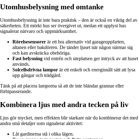
Utomhusbelysning med omtanke
Utomhusbelysning är inte bara praktisk – den är också en viktig del av
säkerheten. Ett mörkt hus ser övergivet ut, medan ett upplyst hus
signalerar närvaro och uppmärksamhet.
Rörelsesensorer
är ett bra alternativ vid garageuppfarten,
altanen eller bakdörren. De tänder ljuset när någon närmar sig
och kan avskräcka obehöriga.
Fast belysning
vid entrén och uteplatsen ger intryck av att huset
används.
Solcellsdrivna lampor
är ett enkelt och energisnålt sätt att lysa
upp gångar och trädgård.
Tänk på att placera lamporna så att de inte bländar grannar eller
förbipasserande.
Kombinera ljus med andra tecken på liv
Ljus gör mycket, men effekten blir starkare när du kombinerar det med
andra små detaljer som signalerar aktivitet:
Låt gardinerna stå i olika lägen.