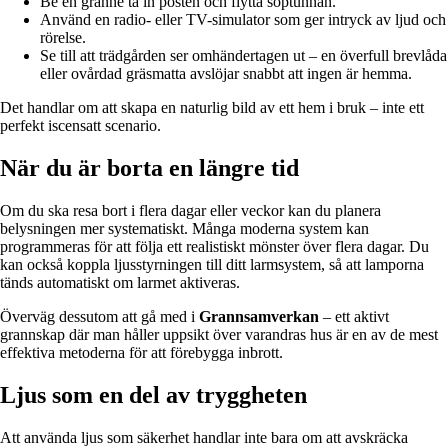
Be en granne ta in posten och flytta soptunnan.
Använd en radio- eller TV-simulator som ger intryck av ljud och
rörelse.
Se till att trädgården ser omhändertagen ut – en överfull brevlåda
eller ovårdad gräsmatta avslöjar snabbt att ingen är hemma.
Det handlar om att skapa en naturlig bild av ett hem i bruk – inte ett
perfekt iscensatt scenario.
När du är borta en längre tid
Om du ska resa bort i flera dagar eller veckor kan du planera
belysningen mer systematiskt. Många moderna system kan
programmeras för att följa ett realistiskt mönster över flera dagar. Du
kan också koppla ljusstyrningen till ditt larmsystem, så att lamporna
tänds automatiskt om larmet aktiveras.
Överväg dessutom att gå med i
Grannsamverkan
– ett aktivt
grannskap där man håller uppsikt över varandras hus är en av de mest
effektiva metoderna för att förebygga inbrott.
Ljus som en del av tryggheten
Att använda ljus som säkerhet handlar inte bara om att avskräcka