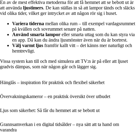
En av de mest effektiva metoderna för att få hemmet att se bebott ut är
att använda
ljustimers
. De kan ställas in så att lampor tänds och släcks
vid olika tider, vilket ger intrycket av att någon rör sig i huset.
Variera tiderna
mellan olika rum – till exempel vardagsrummet
på kvällen och sovrummet senare på natten.
Använd smarta lampor
eller smarta uttag som du kan styra via
en app. Då kan du ändra ljusmönster även när du är bortrest.
Välj varmt ljus
framför kallt vitt – det känns mer naturligt och
hemtrevligt.
Vissa system kan till och med simulera att TV:n är på eller att ljuset
gradvis dämpas, som när någon går och lägger sig.
Hänglås – inspiration för praktisk och flexibel säkerhet
Övervakningskameror – en praktisk översikt över utbudet
Ljus som säkerhet: Så får du hemmet att se bebott ut
Grannsamverkan i en digital tidsålder – nya sätt att ta hand om
varandra