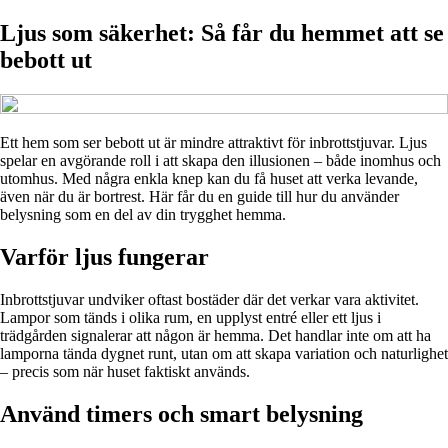
Ljus som säkerhet: Så får du hemmet att se
bebott ut
Ett hem som ser bebott ut är mindre attraktivt för inbrottstjuvar. Ljus
spelar en avgörande roll i att skapa den illusionen – både inomhus och
utomhus. Med några enkla knep kan du få huset att verka levande,
även när du är bortrest. Här får du en guide till hur du använder
belysning som en del av din trygghet hemma.
Varför ljus fungerar
Inbrottstjuvar undviker oftast bostäder där det verkar vara aktivitet.
Lampor som tänds i olika rum, en upplyst entré eller ett ljus i
trädgården signalerar att någon är hemma. Det handlar inte om att ha
lamporna tända dygnet runt, utan om att skapa variation och naturlighet
– precis som när huset faktiskt används.
Använd timers och smart belysning