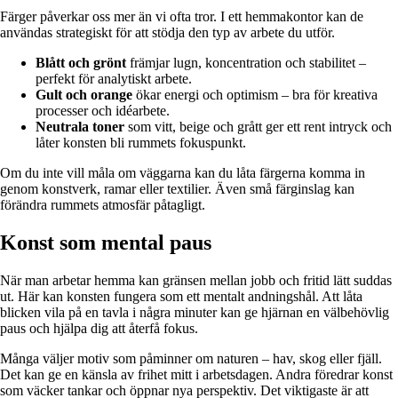
Färger påverkar oss mer än vi ofta tror. I ett hemmakontor kan de
användas strategiskt för att stödja den typ av arbete du utför.
Blått och grönt
främjar lugn, koncentration och stabilitet –
perfekt för analytiskt arbete.
Gult och orange
ökar energi och optimism – bra för kreativa
processer och idéarbete.
Neutrala toner
som vitt, beige och grått ger ett rent intryck och
låter konsten bli rummets fokuspunkt.
Om du inte vill måla om väggarna kan du låta färgerna komma in
genom konstverk, ramar eller textilier. Även små färginslag kan
förändra rummets atmosfär påtagligt.
Konst som mental paus
När man arbetar hemma kan gränsen mellan jobb och fritid lätt suddas
ut. Här kan konsten fungera som ett mentalt andningshål. Att låta
blicken vila på en tavla i några minuter kan ge hjärnan en välbehövlig
paus och hjälpa dig att återfå fokus.
Många väljer motiv som påminner om naturen – hav, skog eller fjäll.
Det kan ge en känsla av frihet mitt i arbetsdagen. Andra föredrar konst
som väcker tankar och öppnar nya perspektiv. Det viktigaste är att