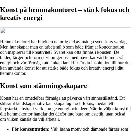
Konst på hemmakontoret – stärk fokus och
kreativ energi
Hemmakontoret har blivit en naturlig del av många svenskars vardag.
Men hur skapar man en arbetsmiljö som både främjar koncentration
och inspirerar till kreativitet? Svaret kan ofta finnas i konsten. De
bilder, färger och former vi omger oss med påverkar vårt humör, vår
energi och vår förmåga att tänka klart. Här får du inspiration till hur du
kan använda konst för att stärka både fokus och kreativ energi i ditt
hemmakontor.
Konst som stämningsskapare
Konst har en omedelbar förmåga att påverka vårt sinnestillstånd. Ett
stillsamt landskapsmotiv kan skapa lugn och fokus, medan ett
färgstarkt, abstrakt verk kan ge energi och idéer. När du väljer konst till
ditt hemmakontor handlar det därför inte bara om estetik, utan också
om vilken känsla du vill arbeta i.
För koncentration:
Välj lugna motiv och dämpade färger som