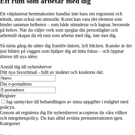
Ett rum som arbetar med dig
Ett välplanerat hemmakontor handlar inte bara om ergonomi och
teknik, utan också om atmosfär. Konst kan vara det element som
binder samman helheten – som både stimulerar och lugnar, beroende
på behov. När du väljer verk som speglar din personlighet och
arbetsstil skapar du ett rum som arbetar med dig, inte mot dig.
Så nästa gång du sätter dig framför datorn, lyft blicken. Kanske är det
just bilden på väggen som hjälper dig att hitta fokus – och öppnar
dörren till nya idéer.
Anmäl dig till nyhetsbrevet
Ditt nya favoritmail - fullt av insikter och konkreta råd.
Din e-postadress
Register
Jag samtycker till behandlingen av mina uppgifter i enlighet med
policyn.
Genom att registrera dig för nyhetsbrevet accepterar du våra villkor
och integritetspolicy. Du kan alltid avsluta prenumerationen igen.
Kategorier