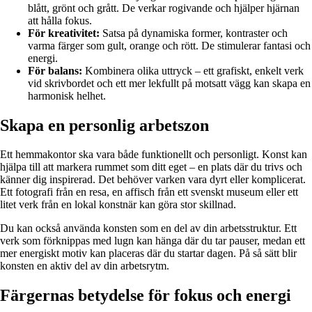
blått, grönt och grått. De verkar rogivande och hjälper hjärnan
att hålla fokus.
För kreativitet:
Satsa på dynamiska former, kontraster och
varma färger som gult, orange och rött. De stimulerar fantasi och
energi.
För balans:
Kombinera olika uttryck – ett grafiskt, enkelt verk
vid skrivbordet och ett mer lekfullt på motsatt vägg kan skapa en
harmonisk helhet.
Skapa en personlig arbetszon
Ett hemmakontor ska vara både funktionellt och personligt. Konst kan
hjälpa till att markera rummet som ditt eget – en plats där du trivs och
känner dig inspirerad. Det behöver varken vara dyrt eller komplicerat.
Ett fotografi från en resa, en affisch från ett svenskt museum eller ett
litet verk från en lokal konstnär kan göra stor skillnad.
Du kan också använda konsten som en del av din arbetsstruktur. Ett
verk som förknippas med lugn kan hänga där du tar pauser, medan ett
mer energiskt motiv kan placeras där du startar dagen. På så sätt blir
konsten en aktiv del av din arbetsrytm.
Färgernas betydelse för fokus och energi