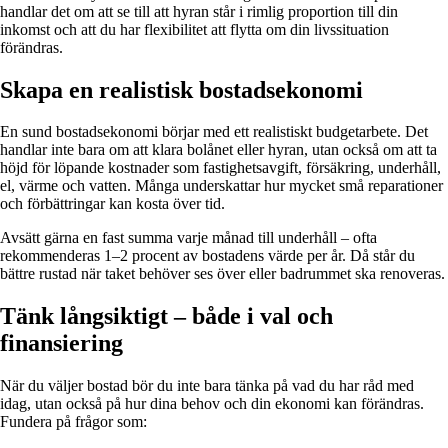
handlar det om att se till att hyran står i rimlig proportion till din
inkomst och att du har flexibilitet att flytta om din livssituation
förändras.
Skapa en realistisk bostadsekonomi
En sund bostadsekonomi börjar med ett realistiskt budgetarbete. Det
handlar inte bara om att klara bolånet eller hyran, utan också om att ta
höjd för löpande kostnader som fastighetsavgift, försäkring, underhåll,
el, värme och vatten. Många underskattar hur mycket små reparationer
och förbättringar kan kosta över tid.
Avsätt gärna en fast summa varje månad till underhåll – ofta
rekommenderas 1–2 procent av bostadens värde per år. Då står du
bättre rustad när taket behöver ses över eller badrummet ska renoveras.
Tänk långsiktigt – både i val och
finansiering
När du väljer bostad bör du inte bara tänka på vad du har råd med
idag, utan också på hur dina behov och din ekonomi kan förändras.
Fundera på frågor som: