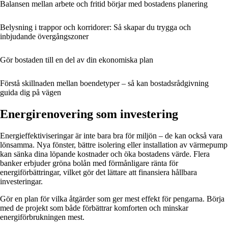
Balansen mellan arbete och fritid börjar med bostadens planering
Belysning i trappor och korridorer: Så skapar du trygga och
inbjudande övergångszoner
Gör bostaden till en del av din ekonomiska plan
Förstå skillnaden mellan boendetyper – så kan bostadsrådgivning
guida dig på vägen
Energirenovering som investering
Energieffektiviseringar är inte bara bra för miljön – de kan också vara
lönsamma. Nya fönster, bättre isolering eller installation av värmepump
kan sänka dina löpande kostnader och öka bostadens värde. Flera
banker erbjuder gröna bolån med förmånligare ränta för
energiförbättringar, vilket gör det lättare att finansiera hållbara
investeringar.
Gör en plan för vilka åtgärder som ger mest effekt för pengarna. Börja
med de projekt som både förbättrar komforten och minskar
energiförbrukningen mest.