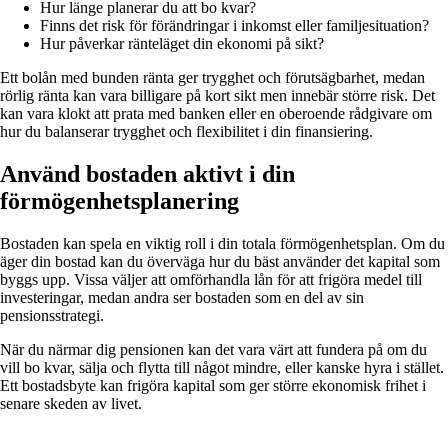
Hur länge planerar du att bo kvar?
Finns det risk för förändringar i inkomst eller familjesituation?
Hur påverkar ränteläget din ekonomi på sikt?
Ett bolån med bunden ränta ger trygghet och förutsägbarhet, medan
rörlig ränta kan vara billigare på kort sikt men innebär större risk. Det
kan vara klokt att prata med banken eller en oberoende rådgivare om
hur du balanserar trygghet och flexibilitet i din finansiering.
Använd bostaden aktivt i din
förmögenhetsplanering
Bostaden kan spela en viktig roll i din totala förmögenhetsplan. Om du
äger din bostad kan du överväga hur du bäst använder det kapital som
byggs upp. Vissa väljer att omförhandla lån för att frigöra medel till
investeringar, medan andra ser bostaden som en del av sin
pensionsstrategi.
När du närmar dig pensionen kan det vara värt att fundera på om du
vill bo kvar, sälja och flytta till något mindre, eller kanske hyra i stället.
Ett bostadsbyte kan frigöra kapital som ger större ekonomisk frihet i
senare skeden av livet.