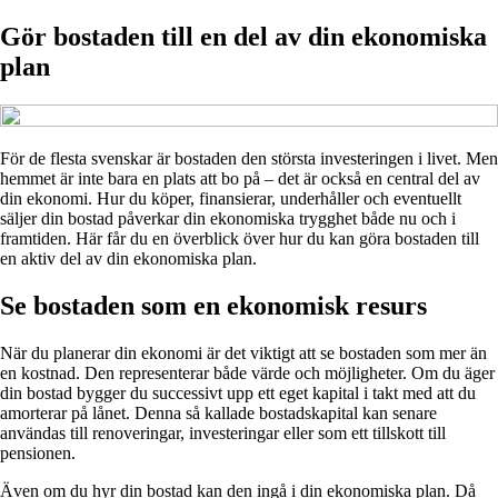
Gör bostaden till en del av din ekonomiska
plan
För de flesta svenskar är bostaden den största investeringen i livet. Men
hemmet är inte bara en plats att bo på – det är också en central del av
din ekonomi. Hur du köper, finansierar, underhåller och eventuellt
säljer din bostad påverkar din ekonomiska trygghet både nu och i
framtiden. Här får du en överblick över hur du kan göra bostaden till
en aktiv del av din ekonomiska plan.
Se bostaden som en ekonomisk resurs
När du planerar din ekonomi är det viktigt att se bostaden som mer än
en kostnad. Den representerar både värde och möjligheter. Om du äger
din bostad bygger du successivt upp ett eget kapital i takt med att du
amorterar på lånet. Denna så kallade bostadskapital kan senare
användas till renoveringar, investeringar eller som ett tillskott till
pensionen.
Även om du hyr din bostad kan den ingå i din ekonomiska plan. Då